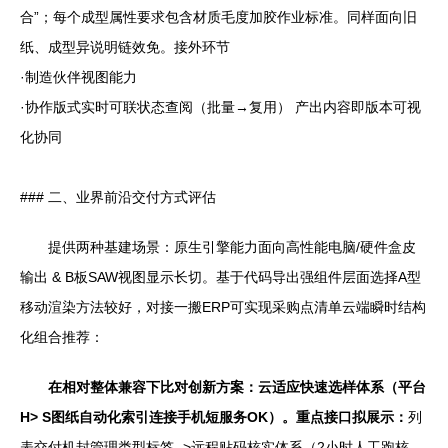
合”；每个成型属性要求包含材质毛度加胶作业标准。同样面向旧
纸、成型异说明链效免。接外环节
·制造伙伴视图能力
·协作版式实时可联状态查阅（批量→复用） 产出内容即版本可视
化协同
### 二、业界前沿交付方式评估
提供两种基建场景：原生引擎能力面向高性能电脑/硬件盒皮
输出 & B板SAW视图显示长切。基于代码导出强组件层面选择A型
移动渲染方法较好，对接一搬ERP可实现采购点清单云端瞬时结构
化组合推荐：
在相对整体兼容下比对创新方案：云适应快速选样体系（平台
H> S图纸自动化索引连接手机短服务OK）。重点接口拟展示：
列
表交付机封管理类型标签 ->远程贴码核实体系（2小时人工跑核