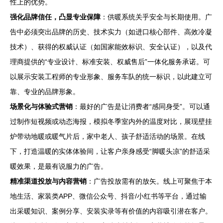
性上的优势。
强化品牌信任，凸显专业保障
：供暖系统关乎安全与长期使用。广
告中必须突出品牌的历史、技术实力（如进口核心部件、高效冷凝
技术）、获得的权威认证（如国家能效标识、安全认证），以及代
理商提供的“专业设计、标准安装、权威售后”一体化服务承诺。可
以展示安装工程师的专业形象、服务车队的统一标识，以此建立可
靠、专业的品牌形象。
场景化与体验式营销
：最好的广告是让消费者“感同身受”。可以通
过制作短视频或动态海报，模拟冬季室内外的温度对比，展现壁挂
炉带动地暖或暖气片后，家中老人、孩子舒适活动的场景。在线
下，打造温暖的实体体验间，让客户亲身感受“脚暖头凉”的舒适采
暖效果，是最有说服力的广告。
精准渠道投放与内容营销
：广告投放需有的放矢。线上可聚焦于本
地生活、家装类APP、微信公众号、抖音/小红书等平台，通过输
出采暖知识、案例分享、安装实录等有价值的内容吸引潜在客户。